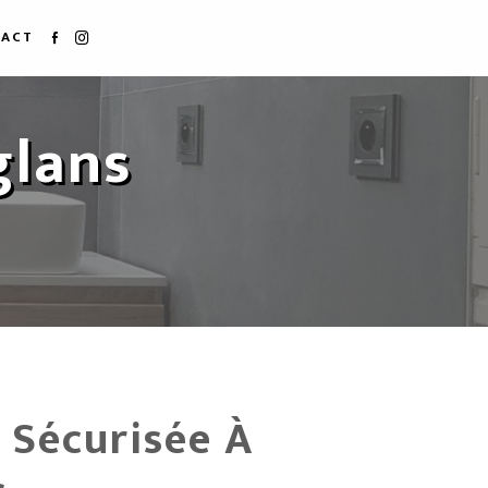
ACT
glans
 Sécurisée À