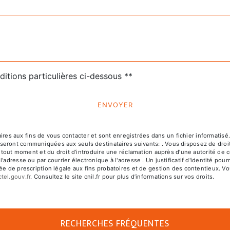
ditions particulières ci-dessous **
ENVOYER
 aux fins de vous contacter et sont enregistrées dans un fichier informatisé. E
ront communiquées aux seuls destinataires suivants: . Vous disposez de droits d
à tout moment et du droit d’introduire une réclamation auprès d’une autorité de c
l'adresse ou par courrier électronique à l'adresse . Un justificatif d'identité 
e de prescription légale aux fins probatoires et de gestion des contentieux. Vous
ctel.gouv.fr
. Consultez le site cnil.fr pour plus d’informations sur vos droits.
RECHERCHES FRÉQUENTES