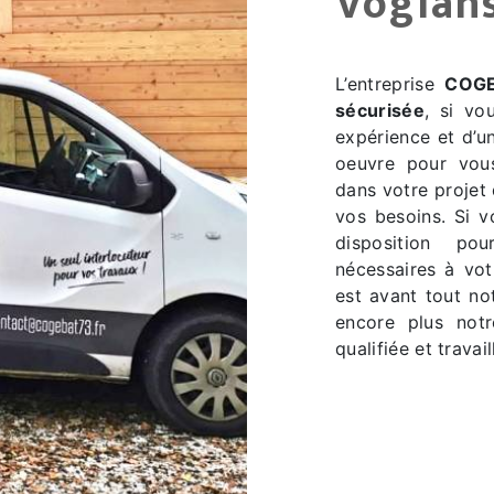
Voglan
L’entreprise
COG
sécurisée
, si vo
expérience et d’un
oeuvre pour vous
dans votre projet
vos besoins. Si 
disposition po
nécessaires à vo
est avant tout no
encore plus notr
qualifiée et travai