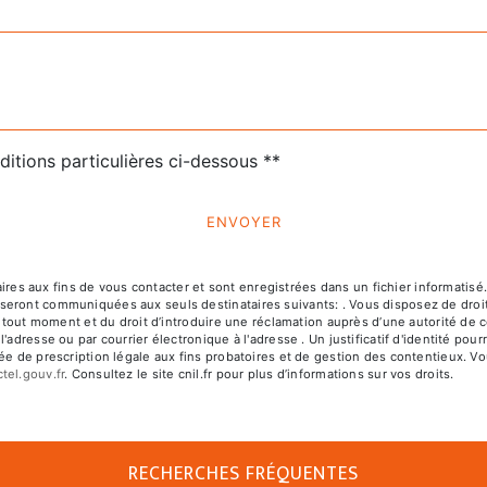
ditions particulières ci-dessous **
ENVOYER
 aux fins de vous contacter et sont enregistrées dans un fichier informatisé. E
ront communiquées aux seuls destinataires suivants: . Vous disposez de droits d
à tout moment et du droit d’introduire une réclamation auprès d’une autorité de c
l'adresse ou par courrier électronique à l'adresse . Un justificatif d'identité 
e de prescription légale aux fins probatoires et de gestion des contentieux. Vous
ctel.gouv.fr
. Consultez le site cnil.fr pour plus d’informations sur vos droits.
RECHERCHES FRÉQUENTES