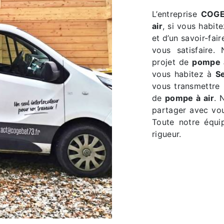
L’entreprise
COG
air
, si vous habit
et d’un savoir-fai
vous satisfaire
projet de
pompe à
vous habitez à
S
vous transmettre 
de
pompe à air
. 
partager avec vou
Toute notre équip
rigueur.