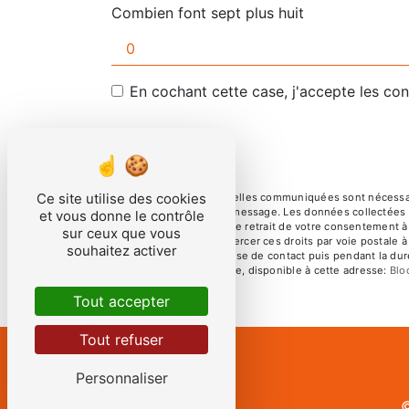
Combien font sept plus huit
En cochant cette case, j'accepte les con
Ce site utilise des cookies
** Les données personnelles communiquées sont nécessaires
but de répondre à votre message. Les données collectées se
et vous donne le contrôle
limitation, d’opposition, de retrait de votre consentement 
sur ceux que vous
mortem. Vous pouvez exercer ces droits par voie postale à 
souhaitez activer
pendant la période de prise de contact puis pendant la duré
démarchage téléphonique, disponible à cette adresse:
Blo
Tout accepter
Tout refuser
Personnaliser