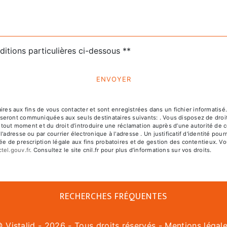
ditions particulières ci-dessous **
ENVOYER
 aux fins de vous contacter et sont enregistrées dans un fichier informatisé. E
ront communiquées aux seuls destinataires suivants: . Vous disposez de droits d
à tout moment et du droit d’introduire une réclamation auprès d’une autorité de c
l'adresse ou par courrier électronique à l'adresse . Un justificatif d'identité 
e de prescription légale aux fins probatoires et de gestion des contentieux. Vous
ctel.gouv.fr
. Consultez le site cnil.fr pour plus d’informations sur vos droits.
RECHERCHES FRÉQUENTES
©
Vistalid
- 2026 - Tous droits réservés -
Mentions légal