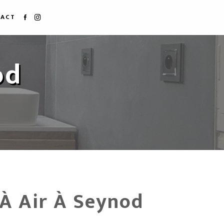
ACT
od
À Air À Seynod